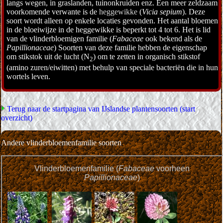
langs wegen, in graslanden, tuinonkruiden enz. Een meer zeldzaam
voorkomende verwante is de
heggewikke
(
Vicia sepium
). Deze
soort wordt alleen op enkele locaties gevonden. Het aantal bloemen
in de bloeiwijze in de heggewikke is beperkt tot 4 tot 6. Het is lid
van de vlinderbloemigen familie (
Fabaceae
ook bekend als de
Papillionaceae
) Soorten van deze familie hebben de eigenschap
om stikstok uit de lucht (N
) om te zetten in organisch stikstof
2
(amino zuren/eiwitten) met behulp van speciale bacteriën die in hun
wortels leven.
Terug naar de startpagina van IJslandse plantensoorten (start
overzicht)
Andere vlinderbloemenfamilie soorten