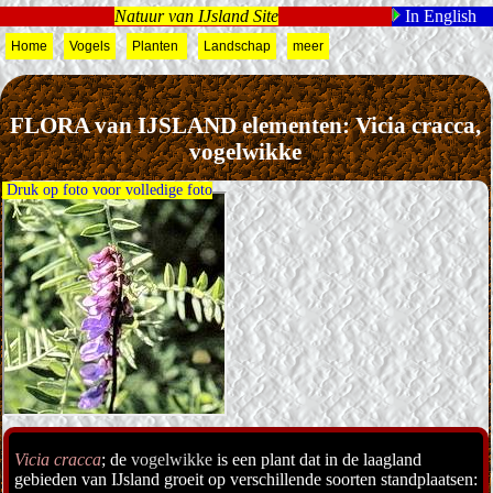
Natuur van IJsland Site
In English
Home
Vogels
Planten
Landschap
meer
FLORA van IJSLAND elementen: Vicia cracca,
vogelwikke
Druk op foto voor volledige foto
Vicia cracca
; de
vogelwikke
is een plant dat in de laagland
gebieden van IJsland groeit op verschillende soorten standplaatsen: