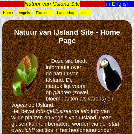
Natuur van IJsland Site
in English
Home
Vogels
Planten
Landschap
meer
Natuur van IJsland Site - Home
Page
Deze site biedt
informatie over
de natuur van
IJsland. De
nadruk ligt vooral
op
planten
(zowel
bloemplanten als varens)
en
vogels
op IJsland.
Het bevat
foto-geïllustreerde info
info van
wilde planten en vogels van IJsland. Deze
gidsen kunnen benaderd worden via de
"start
overzicht"
secties in het hoofdmenu onder