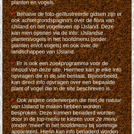
planten en vogels.
Behalve de foto-geïllustreerde gidsen zijn er
ook achtergrondspagina's over de flora van
IJsland en het vogelleven op IJsland. Deze
kan men openen via de info: IJslandse
planten/vogels in het hoofdmenu (onder
planten en/of vogels) en ook over de
landschappen van IJsland
.
Er is ook een
zoekprogramma
voor de
inhoud van deze site
. Hiermee kan je elke info
opvragen die in de site bestaat. Bijvoorbeeld
kan direct info opvragen over een bepaalde
plant of vogel die in de site beschreven is.
Ook andere onderwerpen die met de natuur
van IJsland te maken hebben worden
besproken. Deze kunnen benaderd worden
door in de top-menu te kiezen voor
2e menu
(onder "meer" in het hoofdmenu bij sommige
apparaten). Hierin kan info benaderd worden